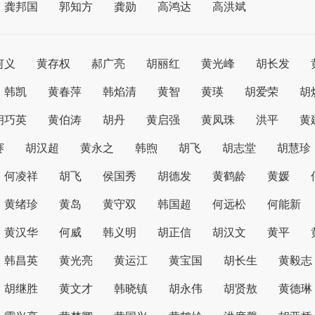
龚邦国
郭知方
龚勋
高鸿达
高洪斌
何义
黄存权
郝广亮
胡丽红
黄光峰
胡长发
韩凯
黄春萍
韩焰清
黄智
黄瑛
胡爱荣
胡
胡巧英
黄伯涛
胡丹
黄启强
黄凤珠
洪平
黄
赛
胡汉超
黄永之
韩煦
胡飞
胡志堂
胡慧珍
何凌祥
胡飞
侯国秀
胡德发
黄鹤龄
黄媛
黄绪珍
黄岛
黄守双
韩国超
何远松
何能新
黄汉华
何威
韩义明
胡正信
胡汉文
黄平
韩昌英
黄光亮
黄运江
黄宝国
胡长生
黄毅志
胡继胜
黄文才
韩晓镇
胡永伟
胡贤敖
黄德琳