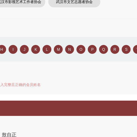
武汉市影视艺术工作者协会
武汉市文艺志愿者协会
H
I
J
K
L
M
N
O
P
Q
R
S
输入完整且正确的会员姓名
敖自正