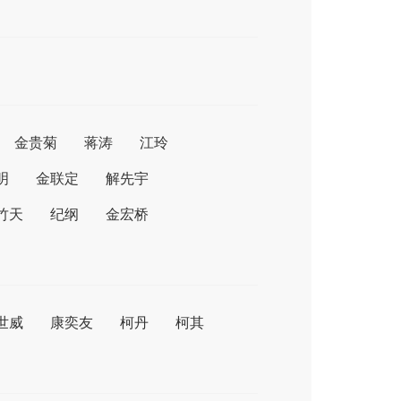
金贵菊
蒋涛
江玲
明
金联定
解先宇
竹天
纪纲
金宏桥
世威
康奕友
柯丹
柯其