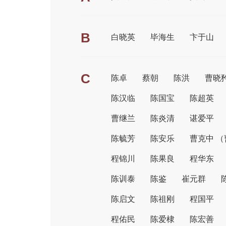
B
白晓英
毕海生
卞于山
C
陈卓
蔡朝
陈洪
曹晓
陈汉临
陈国宝
陈超英
曹继兰
陈炎清
谌爱平
陈毓芳
陈安乐
曹克中 
程锦川
陈果良
程华东
陈训泰
陈鉴
崔元群
陈启文
陈祖刚
程国平
程佑民
陈爱棣
陈宏善