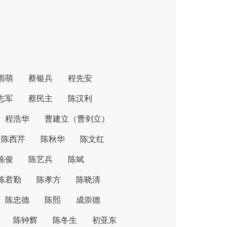
雨萌
蔡银兵
程先安
志军
蔡民主
陈汉利
程浩华
曹建立（曹剑立）
陈西芹
陈秋华
陈文红
陈俊
陈艺兵
陈斌
陈君勤
陈孝方
陈晓清
陈忠德
陈熙
成崇德
陈钟辉
陈冬生
初亚东