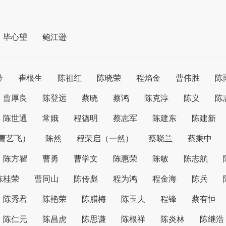
毕心望
鲍江逊
矜
崔根生
陈祖红
陈晓荣
程焰金
曹伟胜
陈
曹厚良
陈登远
蔡晓
蔡鸿
陈克淳
陈义
陈
陈世通
常娥
程德明
蔡志军
陈建东
陈建新
（曹艺飞）
陈然
程荣启（一然）
蔡晓兰
蔡秉中
陈方瞿
曹勇
曹学文
陈惠荣
陈敏
陈志航
陈桂荣
曹同山
陈传彪
程为鸿
程金海
陈兵
陈秀君
陈艳荣
陈腊梅
陈玉夫
程锋
蔡有恒
陈仁元
陈昌虎
陈思谦
陈根祥
陈炎林
陈继浩