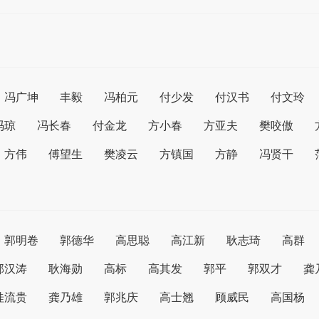
冯广坤
丰毅
冯柏元
付少发
付汉书
付文玲
冯琼
冯长春
付金龙
方小春
方亚夫
樊咬傲
方伟
傅望生
樊凌云
方镇国
方静
冯贤干
郭明卷
郭德华
高思聪
高江新
耿志琦
高群
郭汉涛
耿海勋
高标
高其发
郭平
郭双才
龚
桂流贵
龚乃雄
郭兆庆
高士翘
顾威民
高国杨