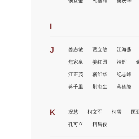
侯益金
韩鑫和
侯庆华
I
J
姜志敏
贾立敏
江海燕
焦家泉
姜红园
靖辉
江正茂
靳维华
纪志峰
蒋千里
荆屯生
蒋德隆
K
况慧
柯文军
柯雪
匡
孔可立
柯昌俊