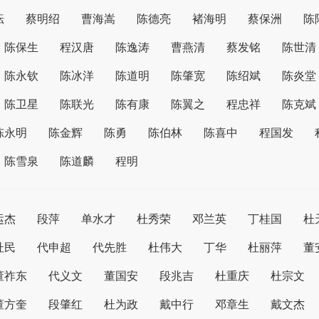
耘
蔡明绍
曹海嵩
陈德亮
褚海明
蔡保洲
陈
陈保生
程汉唐
陈逸涛
曹燕清
蔡发铭
陈世清
陈永钦
陈冰洋
陈道明
陈肇宽
陈绍斌
陈炎堂
陈卫星
陈联光
陈有康
陈翼之
程忠祥
陈克斌
陈永明
陈金辉
陈勇
陈伯林
陈喜中
程国发
陈雪泉
陈道麟
程明
运杰
段萍
单水才
杜秀荣
邓兰英
丁桂国
杜
杜民
代申超
代先胜
杜伟大
丁华
杜丽萍
董
董祚东
代义文
董国安
段兆吉
杜重庆
杜宗文
董方奎
段肇红
杜为政
戴中行
邓章生
戴文杰