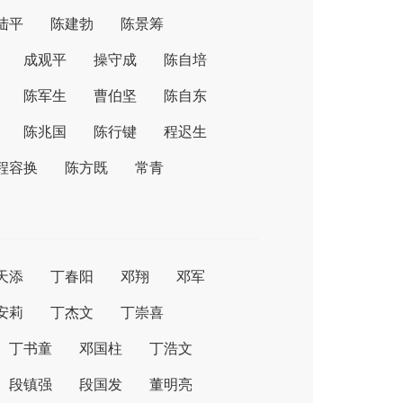
陆平
陈建勃
陈景筹
成观平
操守成
陈自培
陈军生
曹伯坚
陈自东
陈兆国
陈行键
程迟生
程容换
陈方既
常青
天添
丁春阳
邓翔
邓军
安莉
丁杰文
丁崇喜
丁书童
邓国柱
丁浩文
段镇强
段国发
董明亮