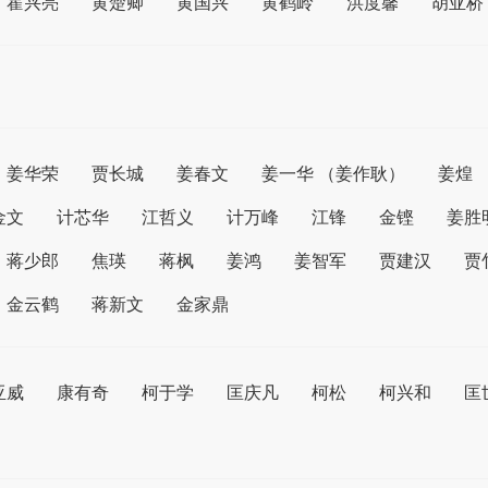
霍兴亮
黄楚卿
黄国兴
黄鹤岭
洪度馨
胡亚桥
姜华荣
贾长城
姜春文
姜一华 （姜作耿）
姜煌
金文
计芯华
江哲义
计万峰
江锋
金铿
姜胜
蒋少郎
焦瑛
蒋枫
姜鸿
姜智军
贾建汉
贾
金云鹤
蒋新文
金家鼎
亚威
康有奇
柯于学
匡庆凡
柯松
柯兴和
匡