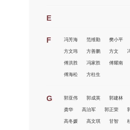
E
F
冯芳海
范维勤
樊小平
方文玮
方善鹏
方文
傅洪胜
冯家胜
傅耀南
傅海松
方柱生
G
郭亚伟
郭成英
郭建林
龚华
高治军
郭正荣
高冬媛
高文琪
甘智