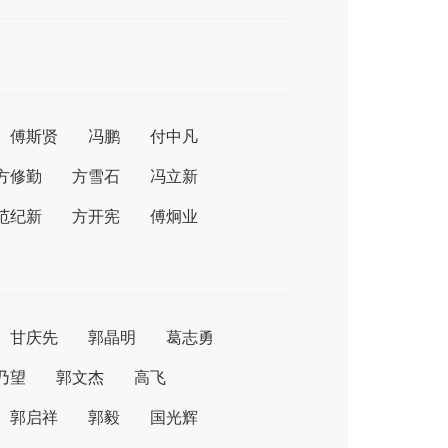
傅斯贤
冯鹏
付中凡
方修勤
方雪石
冯立新
范纪新
方开宪
傅炯业
甘庆先
郭晶明
葛志勇
乃望
郭文杰
高飞
郭启祥
郭毅
国光辉