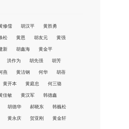
黄修儒
胡汉平
黄胜勇
焕松
黄恩
胡友元
黄强
建新
胡鑫海
黄金平
洪作为
胡先强
胡芳
何燕
黄洁钢
何华
胡蓓
黄开本
黄庭忠
何三骆
黄佳敏
黄汉军
韩德鑫
胡德华
郝晓东
韩巍松
黄永庆
贺亚刚
黄金轩