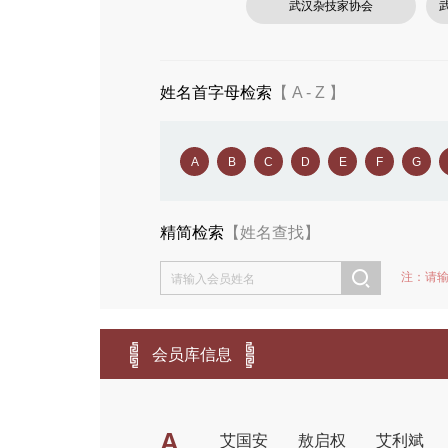
武汉杂技家协会
姓名首字母检索
【 A - Z 】
A
B
C
D
E
F
G
精简检索
【姓名查找】
注：请
会员库信息
A
艾国安
敖启权
艾利斌