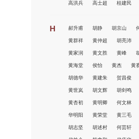
高洪兵
高士超
桂建民
H
郝升甫
胡静
胡京山
黄群祥
黄仲超
胡亮沛
黄家润
黄文胜
黄峰
黄海堂
侯怡
黄杰
黄
胡德华
黄建朱
贺昌俊
黄世岚
胡文辉
胡剑鸣
黄杏初
黄明卿
何文林
华明阳
黄荣堂
黄三毛
胡志坚
胡述村
何芸轩