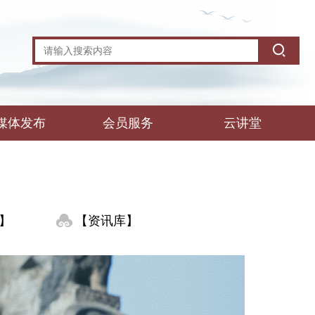
媒体发布
会员服务
云讲堂
】
【资讯库】