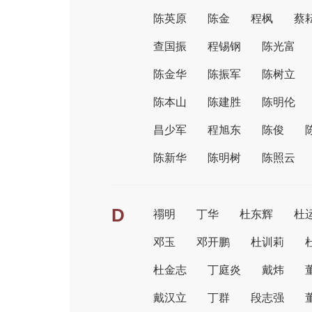
陈英原
陈金
程枫
蔡
查国振
程锡钢
陈光富
陈金华
陈振军
陈树立
陈本山
陈建胜
陈明伦
昌少军
程旭东
陈俊
陈新华
陈明树
陈照云
D
禤明
丁华
杜东辉
杜
邓玉
邓开鹏
杜训莉
杜金志
丁庭炎
戴炜
戴汉立
丁群
段志强