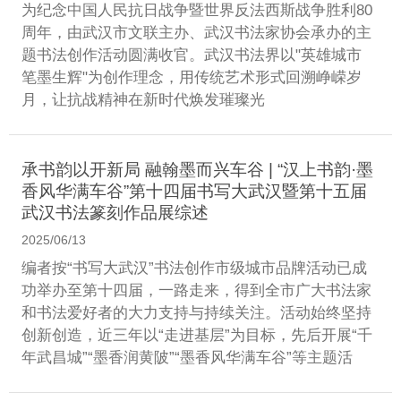
为纪念中国人民抗日战争暨世界反法西斯战争胜利80
周年，由武汉市文联主办、武汉书法家协会承办的主
题书法创作活动圆满收官。武汉书法界以"英雄城市
笔墨生辉"为创作理念，用传统艺术形式回溯峥嵘岁
月，让抗战精神在新时代焕发璀璨光
承书韵以开新局 融翰墨而兴车谷 | “汉上书韵·墨
香风华满车谷”第十四届书写大武汉暨第十五届
武汉书法篆刻作品展综述
2025/06/13
编者按“书写大武汉”书法创作市级城市品牌活动已成
功举办至第十四届，一路走来，得到全市广大书法家
和书法爱好者的大力支持与持续关注。活动始终坚持
创新创造，近三年以“走进基层”为目标，先后开展“千
年武昌城”“墨香润黄陂”“墨香风华满车谷”等主题活