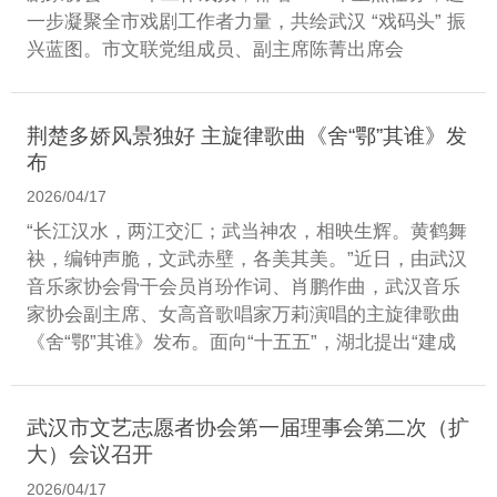
一步凝聚全市戏剧工作者力量，共绘武汉 “戏码头” 振
兴蓝图。市文联党组成员、副主席陈菁出席会
荆楚多娇风景独好 主旋律歌曲《舍“鄂”其谁》发
布
2026/04/17
“长江汉水，两江交汇；武当神农，相映生辉。黄鹤舞
袂，编钟声脆，文武赤壁，各美其美。”近日，由武汉
音乐家协会骨干会员肖玢作词、肖鹏作曲，武汉音乐
家协会副主席、女高音歌唱家万莉演唱的主旋律歌曲
《舍“鄂”其谁》发布。面向“十五五”，湖北提出“建成
武汉市文艺志愿者协会第一届理事会第二次（扩
大）会议召开
2026/04/17