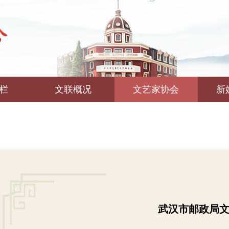
栏
文联概况
文艺家协会
新
武汉市邮政局