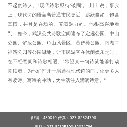
不起的诗人。“现代诗歌亟待‘破圈’。”川上说，事实
上，现代诗的语言离普通市民更近，跳跃自如，饱含
真情，并且是在场的、充满魅力的。他很高兴地看
到，如今，武汉公共诗歌空间遍布了定远公园、中山
公园、解放公园、龟山风景区、黄鹤楼公园、南湖幸
福湾公园等公园绿地，让市民游客在休闲娱乐之时，
在不经意间和诗歌相遇。“希望某一句诗就能够打动
阅读者，为他们打开一扇通往现代诗的门，让更多人
有读诗、写诗的冲动，为生活注入满满诗意。”
邮编：430010 传真：027-82624796
电话：027-82605800/82624796