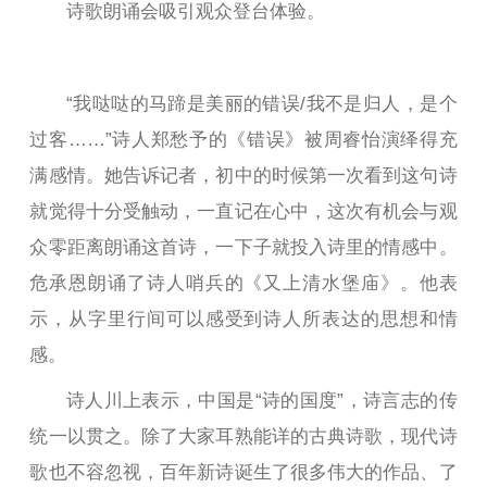
诗歌朗诵会吸引观众登台体验。
“我哒哒的马蹄是美丽的错误/我不是归人，是个
过客……”诗人郑愁予的《错误》被周睿怡演绎得充
满感情。她告诉记者，初中的时候第一次看到这句诗
就觉得十分受触动，一直记在心中，这次有机会与观
众零距离朗诵这首诗，一下子就投入诗里的情感中。
危承恩朗诵了诗人哨兵的《又上清水堡庙》。他表
示，从字里行间可以感受到诗人所表达的思想和情
感。
诗人川上表示，中国是“诗的国度”，诗言志的传
统一以贯之。除了大家耳熟能详的古典诗歌，现代诗
歌也不容忽视，百年新诗诞生了很多伟大的作品、了