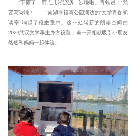
“下雨了，雨点儿淅沥沥，沙啦啦。青蛙说：‘我
要写诗啦！’……”南湖幸福湾公园湖边的“文学青春朗
读亭”响起了稚嫩童声。这一处崭新的朗读空间由
2023武汉文学季主办方设置，甫一亮相就吸引小朋友
然然和妈妈一起体验。