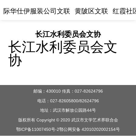
际华仕伊服装公司文联
黄陂区文联
红霞社
长江水利委员会文协
长江水利委员会文
协
邮编：430010 传真：027-82624796
电话：027-82605800/82624796
地址：武汉市解放公园路44号
版权所有 Copyright © 2020 武汉市文学艺术界联合会
鄂ICP备11007450号-2
鄂公网安备 42010202002154号