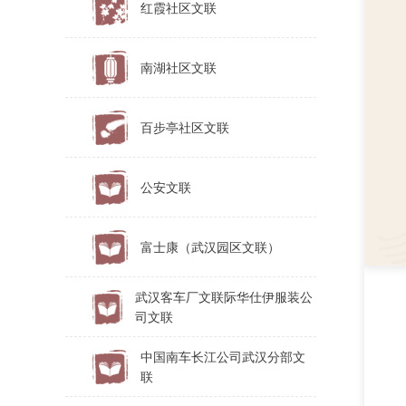
红霞社区文联
南湖社区文联
百步亭社区文联
公安文联
富士康（武汉园区文联）
武汉客车厂文联际华仕伊服装公
司文联
中国南车长江公司武汉分部文
联