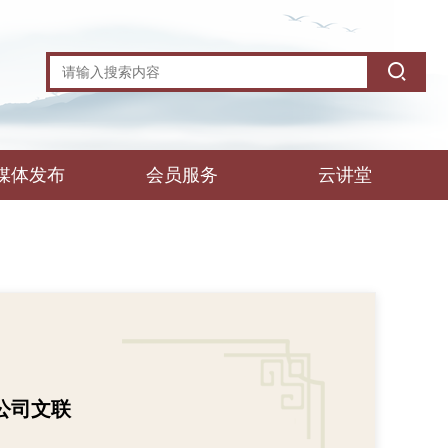
媒体发布
会员服务
云讲堂
公司文联