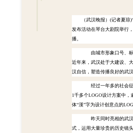
（武汉晚报）
(
记者夏琼
)
发布活动在琴台大剧院举行
播。
由城市形象口号、标
近年来，武汉处于大建设、
汉自信，塑造传播良好的武
经过一年多的社会征集
1
千多个
LOGO
设计方案中，
体“漢”字为设计创意点的
LO
昨天同时亮相的武汉
式，运用大量珍贵的历史镜