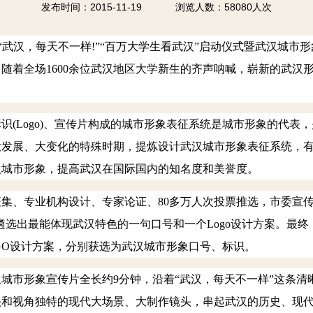
发布时间：2015-11-19 浏览人数：58080人次
“武汉，每天不一样
!
”“百万大学生看武汉”启动仪式暨武汉城市
，随着全场
1600
余位武汉地区大学新生的齐声呐喊，崭新的武汉
识
(Logo)
、宣传片构成的城市形象表征系统是城市形象的代表，
大发展、大变化的特殊时期，提炼设计武汉城市形象表征系统，
汉城市形象，提高武汉在国际国内的知名度和美誉度。
、专业机构设计、专家论证、
80
多万人次投票推选，市委宣
遴选出最能体现武汉特色的一句口号和一个
Logo
设计方案。最终
GO
设计方案，分别获选为武汉城市形象口号、标识。
城市形象宣传片全长约
9
分钟，沿着“武汉，每天不一样”这条清
头和视角独特的现代大场景、大制作镜头，串起武汉的历史、现